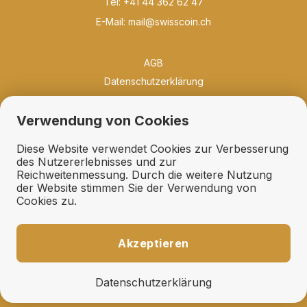
Tel: +41 44 362 62 47
E-Mail:
mail@swisscoin.ch
AGB
Datenschutzerklärung
Philosophie
Verwendung von Cookies
Neuigkeiten
Bibliothek
Diese Website verwendet Cookies zur Verbesserung
Qualität und Erhaltung
des Nutzererlebnisses und zur
Reichweitenmessung. Durch die weitere Nutzung
Erhaltungsfächer
der Website stimmen Sie der Verwendung von
Geschenkideen
Cookies zu.
Links
Ankauf
Akzeptieren
Expertisen und Schätzungen
Fehllisten und Suchdienst
Datenschutzerklärung
Auktionsaufträge