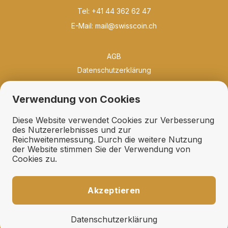
Tel: +41 44 362 62 47
E-Mail:
mail@swisscoin.ch
AGB
Datenschutzerklärung
Philosophie
Verwendung von Cookies
Neuigkeiten
Bibliothek
Diese Website verwendet Cookies zur Verbesserung
Qualität und Erhaltung
des Nutzererlebnisses und zur
Reichweitenmessung. Durch die weitere Nutzung
Erhaltungsfächer
der Website stimmen Sie der Verwendung von
Geschenkideen
Cookies zu.
Links
Ankauf
Akzeptieren
Expertisen und Schätzungen
Fehllisten und Suchdienst
Datenschutzerklärung
Auktionsaufträge