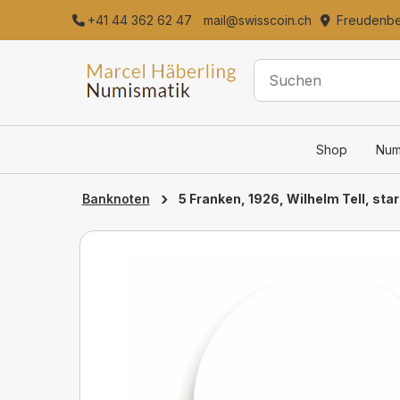
+41 44 362 62 47
mail@swisscoin.ch
Freudenber
Shop
Num
›
5 Franken, 1926, Wilhelm Tell, sta
Banknoten