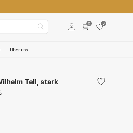
0
0
n
Über uns
ilhelm Tell, stark
%