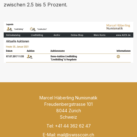
zwischen 2.5 bis 5 Prozent.
Marcel Häberling Numismatik
Freudenbergstrasse 101
8044 Zürich
Schweiz
Tel: +41 44 362 62 47
E-Mail:
mail@swisscoin.ch