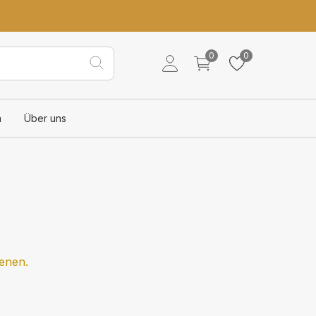
0
0
n
Über uns
ienen.