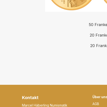
50 Franke
20 Franke
20 Frank
Über un
Kontakt
AGB
Marcel Häberling Numismatik