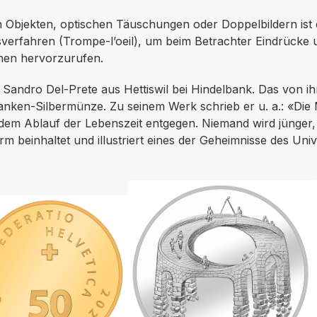
 Objekten, optischen Täuschungen oder Doppelbildern ist d
gsverfahren (Trompe-l’oeil), um beim Betrachter Eindrück
unen hervorzurufen.
r Sandro Del-Prete aus Hettiswil bei Hindelbank. Das von i
Franken-Silbermünze. Zu seinem Werk schrieb er u. a.: «Di
 dem Ablauf der Lebenszeit entgegen. Niemand wird jünger,
 beinhaltet und illustriert eines der Geheimnisse des Uni