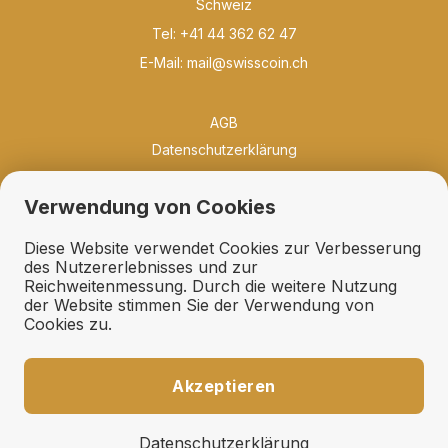
Schweiz
Tel: +41 44 362 62 47
E-Mail:
mail@swisscoin.ch
AGB
Datenschutzerklärung
Philosophie
Verwendung von Cookies
Neuigkeiten
Bibliothek
Diese Website verwendet Cookies zur Verbesserung
Qualität und Erhaltung
des Nutzererlebnisses und zur
Reichweitenmessung. Durch die weitere Nutzung
Erhaltungsfächer
der Website stimmen Sie der Verwendung von
Geschenkideen
Cookies zu.
Links
Ankauf
Akzeptieren
Expertisen und Schätzungen
Fehllisten und Suchdienst
Datenschutzerklärung
Auktionsaufträge