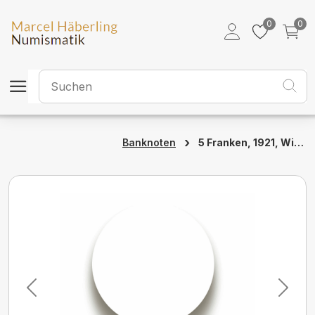
0
0
›
5 Franken, 1921, Wilhelm Tell, ungebraucht, bankfrisch - 100%
Banknoten
Previous
Next