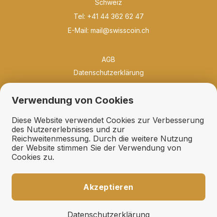
Schweiz
Tel: +41 44 362 62 47
E-Mail:
mail@swisscoin.ch
AGB
Datenschutzerklärung
Philosophie
Verwendung von Cookies
Neuigkeiten
Bibliothek
Diese Website verwendet Cookies zur Verbesserung
Qualität und Erhaltung
des Nutzererlebnisses und zur
Reichweitenmessung. Durch die weitere Nutzung
Erhaltungsfächer
der Website stimmen Sie der Verwendung von
Geschenkideen
Cookies zu.
Links
Ankauf
Akzeptieren
Expertisen und Schätzungen
Fehllisten und Suchdienst
Datenschutzerklärung
Auktionsaufträge