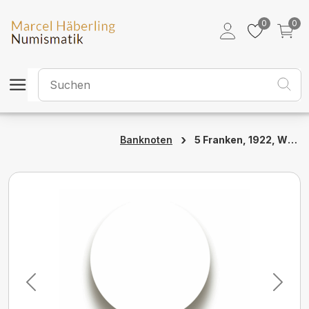
0
0
›
5 Franken, 1922, Wilhelm Tell, ungebraucht, bankfrisch - 100%
Banknoten
Previous
Next