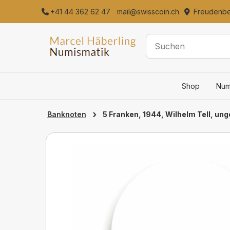
+41 44 362 62 47
mail@swisscoin.ch
Freudenber
Shop
Num
›
5 Franken, 1944, Wilhelm Tell, un
Banknoten