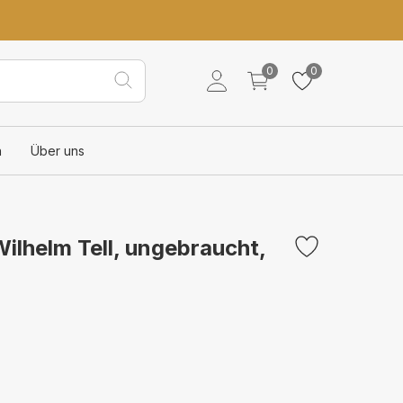
0
0
n
Über uns
ilhelm Tell, ungebraucht,
%