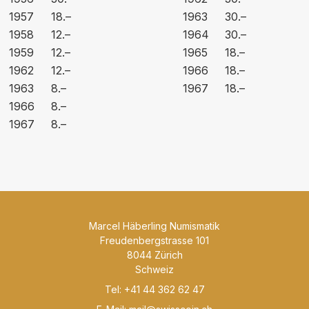
1957
18.–
1963
30.–
1958
12.–
1964
30.–
1959
12.–
1965
18.–
1962
12.–
1966
18.–
1963
8.–
1967
18.–
1966
8.–
1967
8.–
Marcel Häberling Numismatik
Freudenbergstrasse 101
8044 Zürich
Schweiz
Tel: +41 44 362 62 47