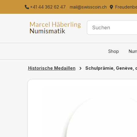
+41 44 362 62 47
mail@swisscoin.ch
Freudenber
Shop
Num
›
Schulprämie, Genève, o.
Historische Medaillen