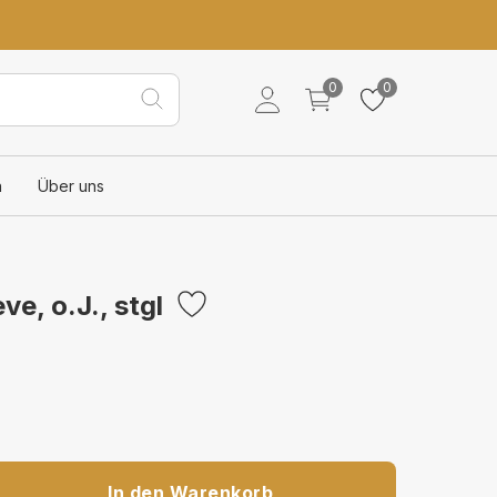
0
0
n
Über uns
e, o.J., stgl
In den Warenkorb