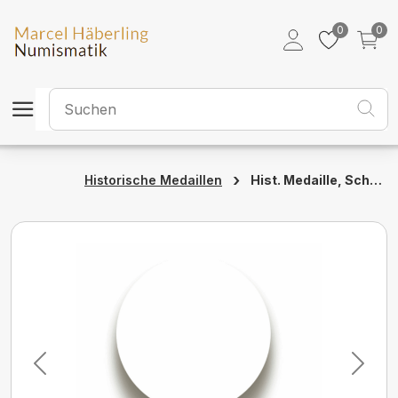
0
0
›
Hist. Medaille, Schwyz, 1891, unz/stgl
Historische Medaillen
Previous
Next