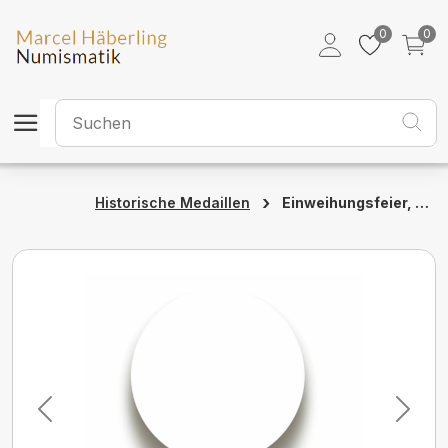
0
0
›
Einweihungsfeier, Zürich, 1774, unz
Historische Medaillen
Previous
Next