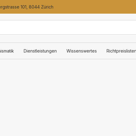
gstrasse 101, 8044 Zürich
ismatik
Dienstleistungen
Wissenswertes
Richtpreisliste