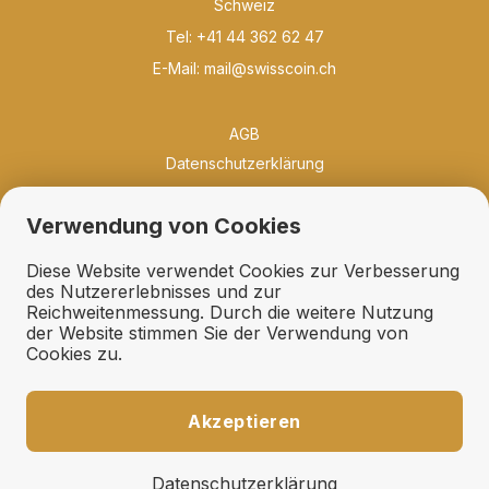
Schweiz
Tel: +41 44 362 62 47
E-Mail:
mail@swisscoin.ch
AGB
Datenschutzerklärung
Philosophie
Verwendung von Cookies
Neuigkeiten
Bibliothek
Diese Website verwendet Cookies zur Verbesserung
Qualität und Erhaltung
des Nutzererlebnisses und zur
Reichweitenmessung. Durch die weitere Nutzung
Erhaltungsfächer
der Website stimmen Sie der Verwendung von
Geschenkideen
Cookies zu.
Links
Ankauf
Akzeptieren
Expertisen und Schätzungen
Fehllisten und Suchdienst
Datenschutzerklärung
Auktionsaufträge