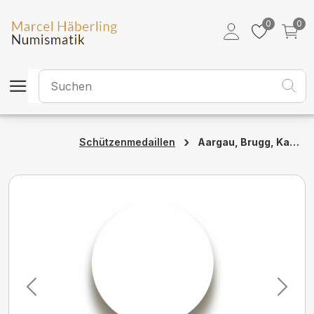
0
0
›
Aargau, Brugg, Kantonales Schützenfest, 1902, stgl, Gold, 28a
Schützenmedaillen
Previous
Next