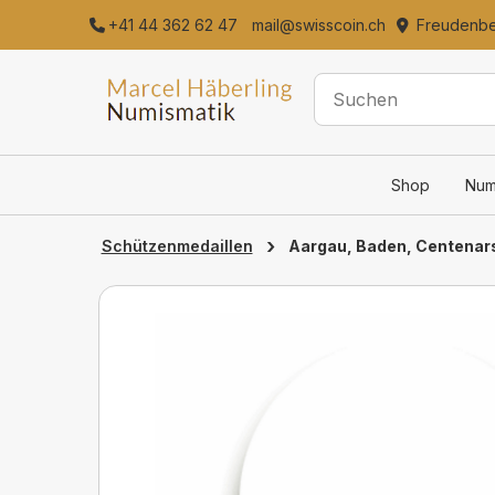
+41 44 362 62 47
mail@swisscoin.ch
Freudenber
Shop
Num
›
Aargau, Baden, Centenars
Schützenmedaillen