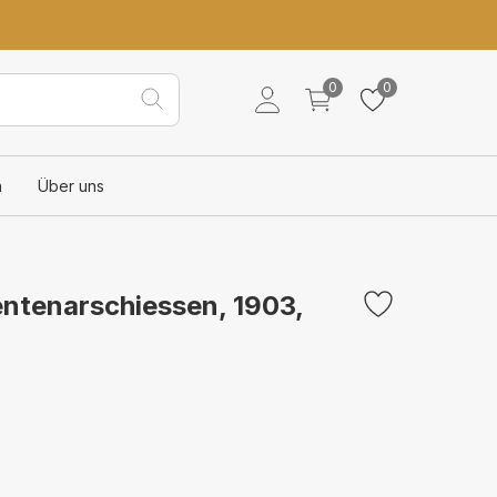
0
0
n
Über uns
ntenarschiessen, 1903,