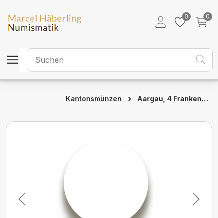
0
0
›
Aargau, 4 Franken, 1812, unz/stgl,
Kantonsmünzen
Previous
Next