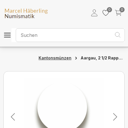
0
0
›
Aargau, 2 1/2 Rappen, 1831, stgl,
Kantonsmünzen
Previous
Next