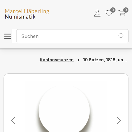
0
0
›
10 Batzen, 1818, unz/stgl, Aargau
Kantonsmünzen
Previous
Next