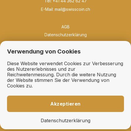
Tel: +41 44 362 62 47
E-Mail:
mail@swisscoin.ch
AGB
Datenschutzerklärung
Philosophie
Verwendung von Cookies
Neuigkeiten
Bibliothek
Diese Website verwendet Cookies zur Verbesserung
Qualität und Erhaltung
des Nutzererlebnisses und zur
Reichweitenmessung. Durch die weitere Nutzung
Erhaltungsfächer
der Website stimmen Sie der Verwendung von
Geschenkideen
Cookies zu.
Links
Ankauf
Akzeptieren
Expertisen und Schätzungen
Fehllisten und Suchdienst
Datenschutzerklärung
Auktionsaufträge