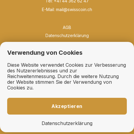
Tel: +41 44 362 62 47
E-Mail:
mail@swisscoin.ch
AGB
Datenschutzerklärung
Philosophie
Verwendung von Cookies
Neuigkeiten
Bibliothek
Diese Website verwendet Cookies zur Verbesserung
Qualität und Erhaltung
des Nutzererlebnisses und zur
Reichweitenmessung. Durch die weitere Nutzung
Erhaltungsfächer
der Website stimmen Sie der Verwendung von
Geschenkideen
Cookies zu.
Links
Ankauf
Akzeptieren
Expertisen und Schätzungen
Fehllisten und Suchdienst
Datenschutzerklärung
Auktionsaufträge